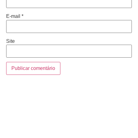
E-mail
*
Site