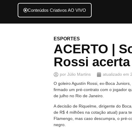
Conteúdos Criativos AO VIVO
ESPORTES
ACERTO | So
Rossi acerta
por
Júlio Martins
atualizado em
O goleiro Agustín Rossi, ex-Boca Juniors,
firmado um pré-contrato com o jogador qu
de julho no Rio de Janeiro.
A decisão de Riquelme, dirigente do Boca,
de R$ 4 milhões na cotação atual) para t
Flamengo, mas caso descumpra, o pré-cont
negro.