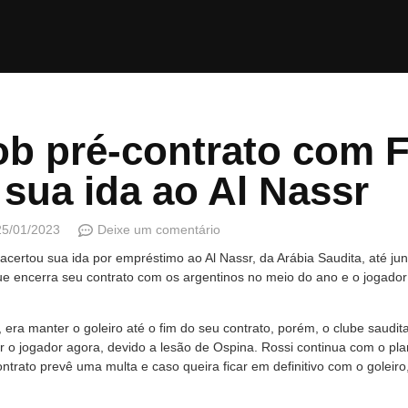
b pré-contrato com 
 sua ida ao Al Nassr
25/01/2023
Deixe um comentário
 acertou sua ida por empréstimo ao Al Nassr, da Arábia Saudita, até j
e encerra seu contrato com os argentinos no meio do ano e o jogador
 era manter o goleiro até o fim do seu contrato, porém, o clube saudit
er o jogador agora, devido a lesão de Ospina. Rossi continua com o p
rato prevê uma multa e caso queira ficar em definitivo com o goleiro,