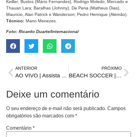
Keiller; Bustos (Mário Fernandes), Rodrigo Moledo, Mercado e
Thauan Lara; Baralhas (Johnny), De Pena (Matheus Dias),
Mauricio, Alan Patrick e Wanderson; Pedro Henrique (Alemão).
Técnico:
Mano Menezes.
Foto: Ricardo Duarte/Internacional
ANTERIOR
PRÓXIMO
AO VIVO | Assista o Café i Resenha, direto da Azevedo Internet
BEACH SOCCER | Santiago estreia com derrota, mas segue vivo na competição
Deixe um comentário
O seu endereço de e-mail não será publicado.
Campos
obrigatórios são marcados com
*
Comentário
*