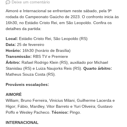
Deixe um comentário
Aimoré e Internacional se enfrentam neste sábado, pela 9ª
rodada do Campeonato Gaúcho de 2023. O confronto inicia às
16h30, no Estádio Cristo Rei, em São Leopoldo. Confira os
detalhes da partida:
Local:
Estádio Cristo Rei, São Leopoldo (RS)
Data:
25 de fevereiro
Horário:
16h30 (horário de Brasília)
Transmissão:
RBS TV e Premiere
Árbitro:
Rafael Rodrigo Klein (RS), auxiliado por Michael
Stanislau (RS) e Luiza Naujorks Reis (RS).
Quarto árbitro:
Matheus Souza Costa (RS).
Prováveis escalações:
AIMORÉ
William; Bruno Ferreira, Vinicius Milani, Guilherme Lacerda e
Higor; Fábio, Mardley, Vitor Barreto e Yuri Oliveira; Gustavo
Poffo e Wesley Pacheco.
Técnico:
Pingo.
INTERNACIONAL