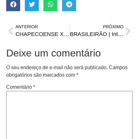
ANTERIOR
PRÓXIMO
CHAPECOENSE X GRÊMIO | Equipes se enfrentam pela 6ª rodada do Brasileirão
BRASILEIRÃO | Inter busca primeira vitória na competição diante do Santos
Deixe um comentário
O seu endereço de e-mail não será publicado.
Campos
obrigatórios são marcados com
*
Comentário
*