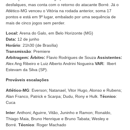
desfalques, mas conta com o retorno do atacante Borré. Já o
Atlético-MG venceu o Vitória na rodada anterior, soma 17
pontos e está em 9º lugar, embalado por uma sequência de
mais de cinco jogos sem perder.
Local:
Arena do Galo, em Belo Horizonte (MG)
Data:
12 de junho
Horário
: 21h30 (de Brasília)
Transmissão
: Premiere
Arbitragem:
Árbitro:
Flavio Rodrigues de Souza
Assistentes:
Alex Ang Ribeiro e Luiz Alberto Andrini Nogueira
VAR:
Ilbert
Estevam da Silva (SP).
Prováveis escalações
Atlético-MG
: Everson; Natanael, Vitor Hugo, Alonso e Rubens;
Alan Franco, Patrick e Scarpa; Dudu, Rony e Hulk.
Técnico
:
Cuca
Inter
: Anthoni; Aguirre, Vitão, Juninho e Ramon; Ronaldo,
Thiago Maia, Bruno Henrique e Bruno Tabata; Wesley e
Borré.
Técnico
: Roger Machado