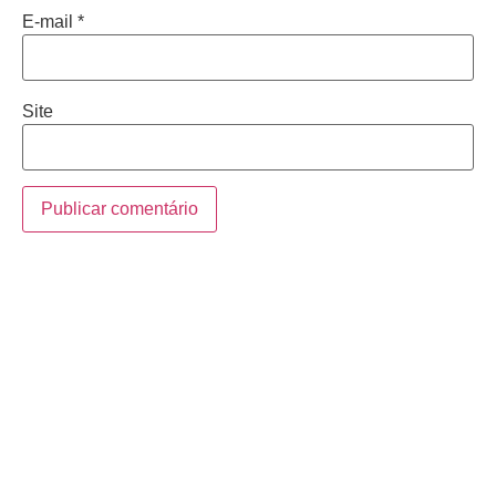
E-mail
*
Site