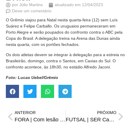
por
Júlio Martins
atualizado em
12/04/2023
Deixe um comentário
O Grêmio viajou para Natal nesta quarta-feira (12) sem Luís
Suárez e Felipe Carballo. Os uruguaios permaneceram em
Porto Alegre e serão poupados do confronto contra o ABC pela
Copa do Brasil. A delegação treina na Arena das Dunas ainda
nesta quarta, com os portões fechados.
Os dois atletas devem se integrar à delegação para a estreia no
Brasileirão, domingo, contra o Santos, em Caxias do Sul. O
confronto acontece, às 18h30, no estádio Alfredo Jaconi.
Foto: Lucas Uebel/Grêmio
ANTERIOR
PRÓXIMO
FORA | Com lesão no joelho, Reinaldo desfalcará o Grêmio por seis semanas
FUTSAL | SER Capão do Cipó inicia preparação para a Série Bronze