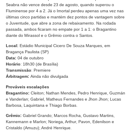
Seabra não vence desde 23 de agosto, quando superou o
Fluminense por 4 a 2. Já o Imortal perdeu apenas uma vez nas
últimas cinco partidas e mantém dez pontos de vantagem sobre
o Juventude, que abre a zona de rebaixamento. Na rodada
passada, ambos ficaram no empate por 1 a 1: o Bragantino
diante do Mirassol e o Grêmio contra o Santos.
Local:
Estádio Municipal Cicero De Souza Marques, em
Bragança Paulista (SP)
Data:
04 de outubro
Horário
: 18h30 (de Brasília)
Transmissão
: Premiere
Árbitragem:
Ainda não divulgada
Prováveis escalações
Bragantino:
Cleiton; Nathan Mendes, Pedro Henrique, Guzmán
e Vanderlan; Gabriel, Matheus Fernandes e Jhon Jhon; Lucas
Barbosa, Laquintana e Thiago Borbas.
Grêmio:
Gabriel Grando; Marcos Rocha, Gustavo Martins,
Kannemann e Marlon; Noriega, Arthur, Pavon, Edenilson e
Cristaldo (Amuzu); André Henrique.