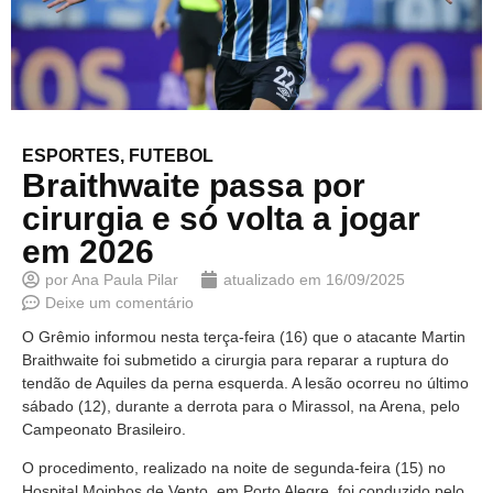
ESPORTES
,
FUTEBOL
Braithwaite passa por
cirurgia e só volta a jogar
em 2026
por
Ana Paula Pilar
atualizado em
16/09/2025
Deixe um comentário
O Grêmio informou nesta terça-feira (16) que o atacante Martin
Braithwaite foi submetido a cirurgia para reparar a ruptura do
tendão de Aquiles da perna esquerda. A lesão ocorreu no último
sábado (12), durante a derrota para o Mirassol, na Arena, pelo
Campeonato Brasileiro.
O procedimento, realizado na noite de segunda-feira (15) no
Hospital Moinhos de Vento, em Porto Alegre, foi conduzido pelo