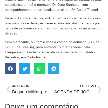
especialista em pé e tornozelo Dr. José Sanhudo, com
acompanhamento do ortopedista do clube, Dr. Jardel Tessari.
De acordo com o Tricolor, o dinamarquês inicia fisioterapia nos
próximos dias e deve permanecer afastado dos gramados por
cerca de seis meses, com retorno previsto apenas para março
de 2026.
Sem o atacante, o Grêmio volta a campo no domingo (21), às
17h30 (de Brasília), para enfrentar o Internacional, pelo
Campeonato Brasileiro. A partida será realizada no Estádio
Beira-Rio, em Porto Alegre.
ANTERIOR
PRÓXIMO
Brigada Militar prende homem e apreende adolescente com quase 420 g de maconha em Santiago
AGENDA DE JOGOS | Primeira semana de jogos da Champions League
Deixe um comentário