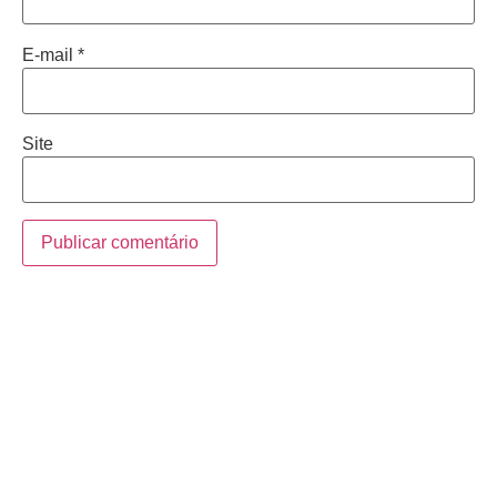
E-mail
*
Site