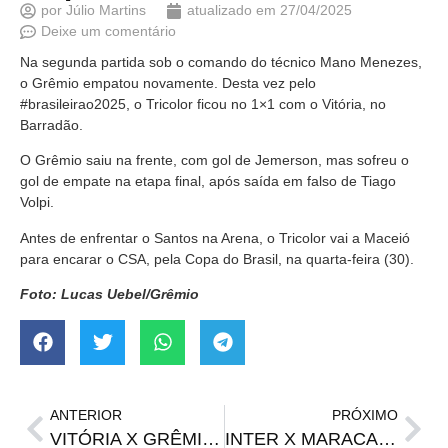
por
Júlio Martins
atualizado em
27/04/2025
Deixe um comentário
Na segunda partida sob o comando do técnico Mano Menezes,
o Grêmio empatou novamente. Desta vez pelo
#brasileirao2025, o Tricolor ficou no 1×1 com o Vitória, no
Barradão.
O Grêmio saiu na frente, com gol de Jemerson, mas sofreu o
gol de empate na etapa final, após saída em falso de Tiago
Volpi.
Antes de enfrentar o Santos na Arena, o Tricolor vai a Maceió
para encarar o CSA, pela Copa do Brasil, na quarta-feira (30).
Foto: Lucas Uebel/Grêmio
ANTERIOR
PRÓXIMO
VITÓRIA X GRÊMIO | Onde assistir, horário e prováveis escalações
INTER X MARACANÃ | Onde assistir, horário e prováveis escalações