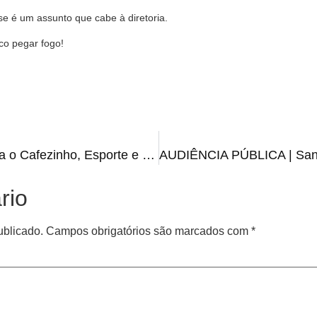
se é um assunto que cabe à diretoria.
co pegar fogo!
REAPRESENTAÇÃO | Assista o Cafezinho, Esporte e Notícias de quarta, 21 de junho
rio
ublicado.
Campos obrigatórios são marcados com
*