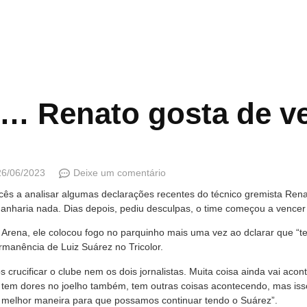
… Renato gosta de ve
26/06/2023
Deixe um comentário
ês a analisar algumas declarações recentes do técnico gremista Rena
anharia nada. Dias depois, pediu desculpas, o time começou a vencer 
na Arena, ele colocou fogo no parquinho mais uma vez ao dclarar que “
rmanência de Luiz Suárez no Tricolor.
rucificar o clube nem os dois jornalistas. Muita coisa ainda vai acon
e tem dores no joelho também, tem outras coisas acontecendo, mas isso
a melhor maneira para que possamos continuar tendo o Suárez”.