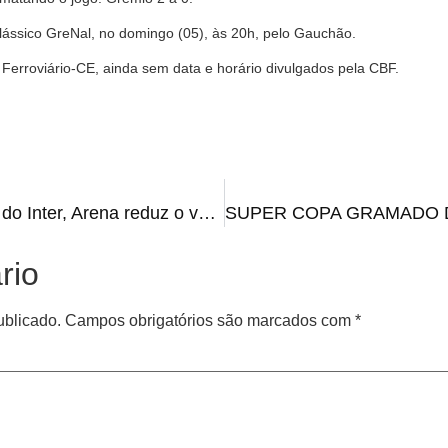
lássico GreNal, no domingo (05), às 20h, pelo Gauchão.
 Ferroviário-CE, ainda sem data e horário divulgados pela CBF.
REDUZIU | Após reclamação do Inter, Arena reduz o valor do ingresso
rio
ublicado.
Campos obrigatórios são marcados com
*