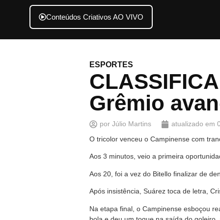
Conteúdos Criativos AO VIVO
ESPORTES
CLASSIFICAD
Grêmio avan
por
Júlio Martins
atualizado em
O tricolor venceu o Campinense com tranqu
Aos 3 minutos, veio a primeira oportunid
Aos 20, foi a vez do Bitello finalizar de 
Após insistência, Suárez toca de letra, C
Na etapa final, o Campinense esboçou re
bola e deu um toque na saída do goleiro,