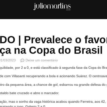
O | Prevalece o favor
ça na Copa do Brasil
01/03/2023
Deixe um comentário
ilidade, por 2 a 0, e está classificado à segunda fase da Copa do Bras
ade com Villasanti recuperando a bola e acionando Suárez. O centroav
dentro da pequena área, a chance de gol, esbarrou na grande defesa do 
ristaldo bate cruzado e abre o marcador.
ação, mas o sonho da vaga histórica acabou quando Ferreira, aos 42
 matando o jogo. Grêmio 2 a 0.