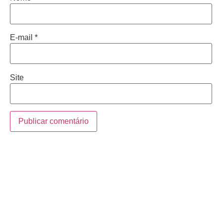
E-mail
*
Site