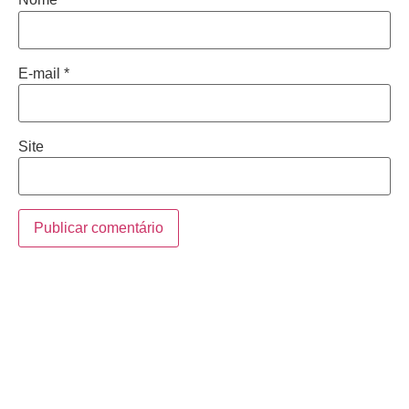
E-mail
*
Site