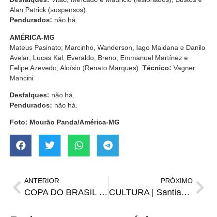
Alan Patrick (suspensos).
Pendurados:
não há.
AMÉRICA-MG
Mateus Pasinato; Marcinho, Wanderson, Iago Maidana e Danilo
Avelar; Lucas Kal; Everaldo, Breno, Emmanuel Martínez e
Felipe Azevedo; Aloísio (Renato Marques).
Técnico:
Vagner
Mancini
Desfalques:
não há.
Pendurados:
não há.
Foto: Mourão Panda/América-MG
ANTERIOR
PRÓXIMO
COPA DO BRASIL | Escalações, informações e onde assistir Cruzeiro x Grêmio
CULTURA | Santiago deve ganhar unidade do Projeto Fábrica de Gaiteiros