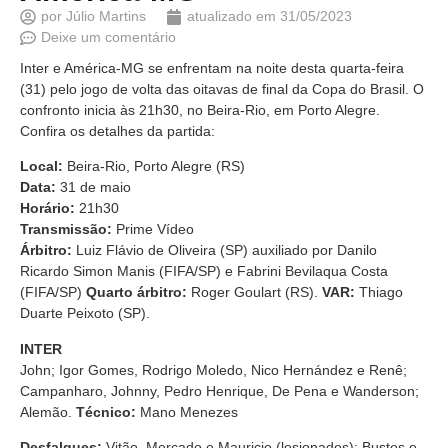
por
Júlio Martins
atualizado em
31/05/2023
Deixe um comentário
Inter e América-MG se enfrentam na noite desta quarta-feira
(31) pelo jogo de volta das oitavas de final da Copa do Brasil. O
confronto inicia às 21h30, no Beira-Rio, em Porto Alegre.
Confira os detalhes da partida:
Local:
Beira-Rio, Porto Alegre (RS)
Data:
31 de maio
Horário:
21h30
Transmissão:
Prime Vídeo
Árbitro:
Luiz Flávio de Oliveira (SP) auxiliado por Danilo
Ricardo Simon Manis (FIFA/SP) e Fabrini Bevilaqua Costa
(FIFA/SP)
Quarto árbitro:
Roger Goulart (RS).
VAR:
Thiago
Duarte Peixoto (SP).
INTER
John; Igor Gomes, Rodrigo Moledo, Nico Hernández e Renê;
Campanharo, Johnny, Pedro Henrique, De Pena e Wanderson;
Alemão.
Técnico:
Mano Menezes
Desfalques:
Vitão, Mercado e Mauricio (lesionados); Bustos e