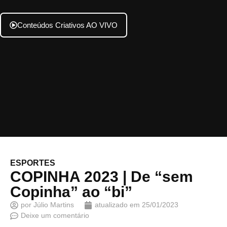
Conteúdos Criativos AO VIVO
ESPORTES
COPINHA 2023 | De “sem
Copinha” ao “bi”
por
Júlio Martins
atualizado em
25/01/2023
Deixe um comentário