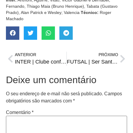
Inter:
Anthoni; Aguirre, Vitão, Victor Gabriel e Bernabei;
Fernando, Thiago Maia (Bruno Henrique), Tabata (Gustavo
Prado), Alan Patrick e Wesley; Valencia
Técnico:
Roger
Machado
ANTERIOR
PRÓXIMO
INTER | Clube confirma lesão do atacante Borré
FUTSAL | Ser Santiago conquista título em Itacurubi
Deixe um comentário
O seu endereço de e-mail não será publicado.
Campos
obrigatórios são marcados com
*
Comentário
*