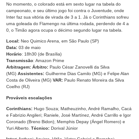
No momento, o colorado está em sexto lugar na tabela do
campeonato, e seu último jogo foi contra o Juventude, onde
Inter faz sua vitória de virada de 3 a 1. Já o Corinthians sofreu
uma goleada do Flamengo na última rodada, perdendo de 4 a
0, o Timão agora ocupa o décimo segundo lugar na tabela.
Local:
Neo Quimico Arena, em São Paulo (SP)
Data:
03 de maio
Horário
: 18h30 (de Brasília)
Transmissão
: Amazon Prime
Arbitragem:
Árbitro:
Paulo César Zanovelli da Silva
(MG)
Assistentes:
Guilherme Dias Camilo (MG) e Felipe Alan
Costa de Oliveira (MG)
VAR:
Paulo Renato Moreira da Silva
Coelho (RJ)
Prováveis escalações
Corinthians:
Hugo Souza; Matheuzinho, André Ramalho, Cacá
e Fabrizio Angileri; Raniele, José Martínez, André Carrillo e Igor
Coronado (Breno Bidon); Memphis Depay (Ángel Romero) e
Yuri Alberto.
Técnico:
Dorival Júnior