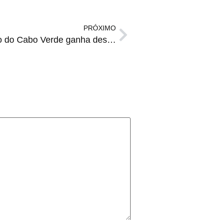
PRÓXIMO
COPA DO MUNDO | Goleiro do Cabo Verde ganha destaque após defender seleção contra a Espanha