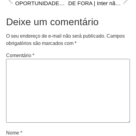
OPORTUNIDADES | Caixa e atendente de loja, auxiliar administrativo e outras vagas do Sine
DE FORA | Inter não terá Jhonny e Renê é dúvida para enfrentar o Caxias
Deixe um comentário
O seu endereço de e-mail não será publicado.
Campos
obrigatórios são marcados com
*
Comentário
*
Nome
*