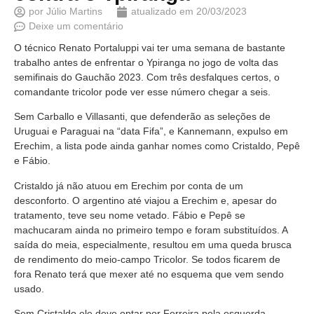
por
Júlio Martins
atualizado em
20/03/2023
Deixe um comentário
O técnico Renato Portaluppi vai ter uma semana de bastante
trabalho antes de enfrentar o Ypiranga no jogo de volta das
semifinais do Gauchão 2023. Com três desfalques certos, o
comandante tricolor pode ver esse número chegar a seis.
Sem Carballo e Villasanti, que defenderão as seleções de
Uruguai e Paraguai na “data Fifa”, e Kannemann, expulso em
Erechim, a lista pode ainda ganhar nomes como Cristaldo, Pepê
e Fábio.
Cristaldo já não atuou em Erechim por conta de um
desconforto. O argentino até viajou a Erechim e, apesar do
tratamento, teve seu nome vetado. Fábio e Pepê se
machucaram ainda no primeiro tempo e foram substituídos. A
saída do meia, especialmente, resultou em uma queda brusca
de rendimento do meio-campo Tricolor. Se todos ficarem de
fora Renato terá que mexer até no esquema que vem sendo
usado.
Sem Cristaldo ele deve optar por Ferreira pela esquerda,