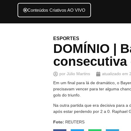
Conteúdos Criativos AO VIVO
ESPORTES
DOMÍNIO | Ba
consecutiva 
por
Júlio Martins
atualizado em
Em um final para lá de dramático, o Bay
precisavam vencer para ter alguma chance
gols do triunfo.
Na outra partida que era decisiva para a
após estar perdendo por 2 a 0. Raphael G
Foto:
REUTERS