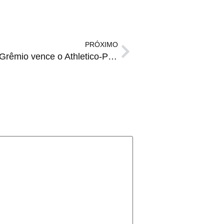
PRÓXIMO
VITÓRIA | Com time misto, Grêmio vence o Athletico-PR na Baixada