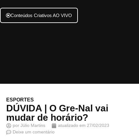
Conteúdos Criativos AO VIVO
ESPORTES
DÚVIDA | O Gre-Nal vai
mudar de horário?
por
Júlio Martins
atualizado em
27/02/2023
Deixe um comentário