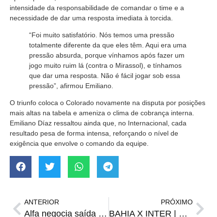
intensidade da responsabilidade de comandar o time e a
necessidade de dar uma resposta imediata à torcida.
“Foi muito satisfatório. Nós temos uma pressão
totalmente diferente da que eles têm. Aqui era uma
pressão absurda, porque vínhamos após fazer um
jogo muito ruim lá (contra o Mirassol), e tínhamos
que dar uma resposta. Não é fácil jogar sob essa
pressão”, afirmou Emiliano.
O triunfo coloca o Colorado novamente na disputa por posições
mais altas na tabela e ameniza o clima de cobrança interna.
Emiliano Díaz ressaltou ainda que, no Internacional, cada
resultado pesa de forma intensa, reforçando o nível de
exigência que envolve o comando da equipe.
ANTERIOR
PRÓXIMO
Alfa negocia saída e encerra parceria com Grêmio e Inter após apenas sete meses
BAHIA X INTER | Onde assistir, horário e prováveis escalações