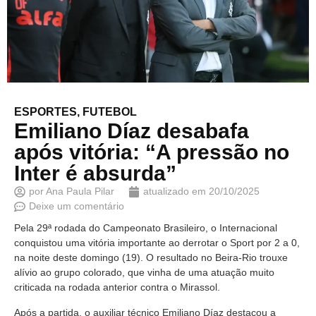
ESPORTES
,
FUTEBOL
Emiliano Díaz desabafa
após vitória: “A pressão no
Inter é absurda”
por
Ana Paula Pilar
atualizado em
20/10/2025
Deixe um comentário
Pela 29ª rodada do Campeonato Brasileiro, o Internacional
conquistou uma vitória importante ao derrotar o Sport por 2 a 0,
na noite deste domingo (19). O resultado no Beira-Rio trouxe
alívio ao grupo colorado, que vinha de uma atuação muito
criticada na rodada anterior contra o Mirassol.
Após a partida, o auxiliar técnico Emiliano Díaz destacou a