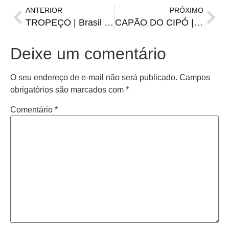
ANTERIOR
PRÓXIMO
TROPEÇO | Brasil empata com a Colômbia e perde a liderança do Sul-Americano Sub-20
CAPÃO DO CIPÓ | Resultados e classificação atualizada do Municipal de Society
Deixe um comentário
O seu endereço de e-mail não será publicado.
Campos
obrigatórios são marcados com
*
Comentário
*