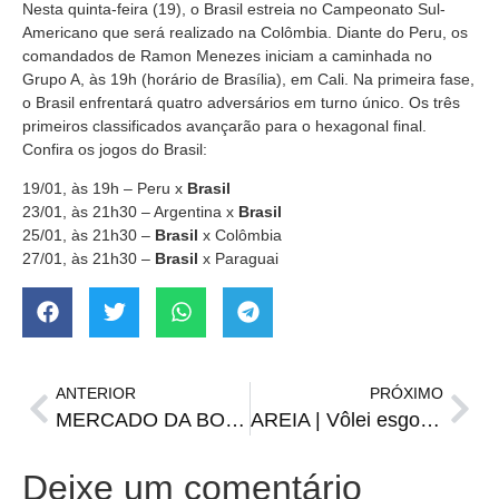
Nesta quinta-feira (19), o Brasil estreia no Campeonato Sul-
Americano que será realizado na Colômbia. Diante do Peru, os
comandados de Ramon Menezes iniciam a caminhada no
Grupo A, às 19h (horário de Brasília), em Cali. Na primeira fase,
o Brasil enfrentará quatro adversários em turno único. Os três
primeiros classificados avançarão para o hexagonal final.
Confira os jogos do Brasil:
19/01, às 19h – Peru x
Brasil
23/01, às 21h30 – Argentina x
Brasil
25/01, às 21h30 –
Brasil
x Colômbia
27/01, às 21h30 –
Brasil
x Paraguai
ANTERIOR
PRÓXIMO
MERCADO DA BOLA | Inter desiste de Cuéllar e tenta negócio por Borré
AREIA | Vôlei esgota vagas, mas Futevôlei ainda tem inscrições abertas
Deixe um comentário