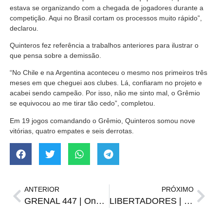
estava se organizando com a chegada de jogadores durante a
competição. Aqui no Brasil cortam os processos muito rápido”,
declarou.
Quinteros fez referência a trabalhos anteriores para ilustrar o
que pensa sobre a demissão.
“No Chile e na Argentina aconteceu o mesmo nos primeiros três
meses em que cheguei aos clubes. Lá, confiaram no projeto e
acabei sendo campeão. Por isso, não me sinto mal, o Grêmio
se equivocou ao me tirar tão cedo”, completou.
Em 19 jogos comandando o Grêmio, Quinteros somou nove
vitórias, quatro empates e seis derrotas.
ANTERIOR
PRÓXIMO
GRENAL 447 | Onde assistir, horário, arbitragem e prováveis escalações
LIBERTADORES | Inter terá retorno de titular da zaga contra o Nacional