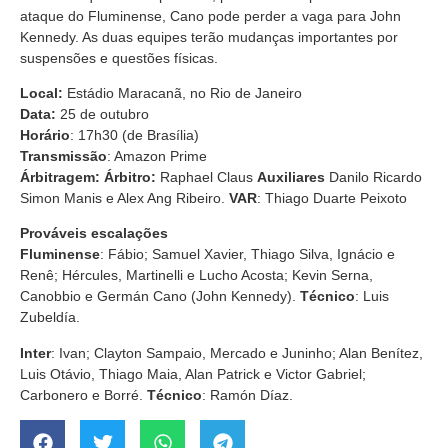
ataque do Fluminense, Cano pode perder a vaga para John
Kennedy. As duas equipes terão mudanças importantes por
suspensões e questões físicas.
Local:
Estádio Maracanã, no Rio de Janeiro
Data:
25 de outubro
Horário
: 17h30 (de Brasília)
Transmissão
: Amazon Prime
Árbitragem:
Árbitro:
Raphael Claus
Auxiliares
Danilo Ricardo
Simon Manis e Alex Ang Ribeiro.
VAR
: Thiago Duarte Peixoto
Prováveis escalações
Fluminense
: Fábio; Samuel Xavier, Thiago Silva, Ignácio e
Renê; Hércules, Martinelli e Lucho Acosta; Kevin Serna,
Canobbio e Germán Cano (John Kennedy).
Técnico
: Luis
Zubeldía.
Inter
: Ivan; Clayton Sampaio, Mercado e Juninho; Alan Benítez,
Luis Otávio, Thiago Maia, Alan Patrick e Victor Gabriel;
Carbonero e Borré.
Técnico
: Ramón Díaz.