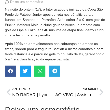
Deixe um comentário
Na noite de ontem (17), o Inter acabou eliminado da Copa São
Paulo de Futebol Junior após derrota nos pênaltis para o
Ituano, em Santana de Parnaíba. Após sofrer 2 a 0, com gols de
Erick e Matheus Maia, o clube gaúcho buscou o empate com
gols de Lipe e Enzo, aos 46 minutos da etapa final, deixou tudo
igual e levou para os pênaltis.
Após 100% de aproveitamento nas cobranças de ambos os
times, sobrou para o zagueiro Bastian a última cobrança e sem
tanta distância ele parou no goleiro do Galo de Itu, garantindo o
5 a 4 e a classificação da equipe paulista.
ANTERIOR
PRÓXIMO
NO RADAR | Lyon envia diretor ao Brasil por João Gomes
AO VIVO | Assista o Cafezinho, Esporte e Notícias de quarta, 18 de janeiro
Deixe um comentário