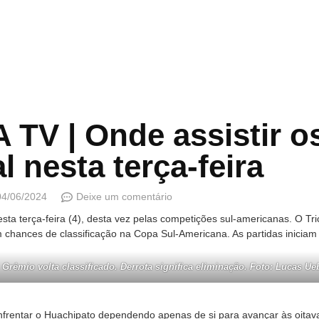
TV | Onde assistir o
l nesta terça-feira
04/06/2024
Deixe um comentário
ta terça-feira (4), desta vez pelas competições sul-americanas. O Tric
chances de classificação na Copa Sul-Americana. As partidas iniciam
 Grêmio volta classificado. Derrota significa eliminação. Foto: Lucas U
rentar o Huachipato dependendo apenas de si para avançar às oitavas 