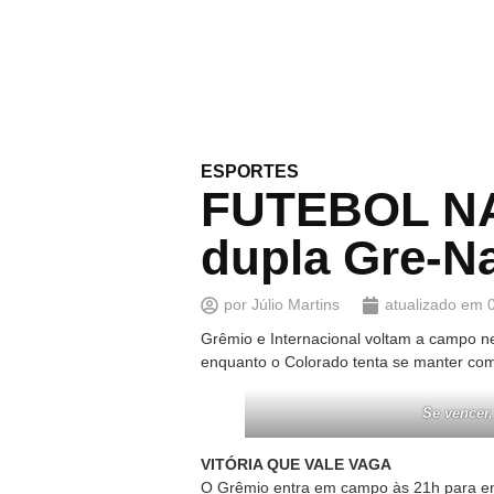
ESPORTES
FUTEBOL NA 
dupla Gre-Na
por
Júlio Martins
atualizado em
Grêmio e Internacional voltam a campo nes
enquanto o Colorado tenta se manter com 
Se vencer,
VITÓRIA QUE VALE VAGA
O Grêmio entra em campo às 21h para enf