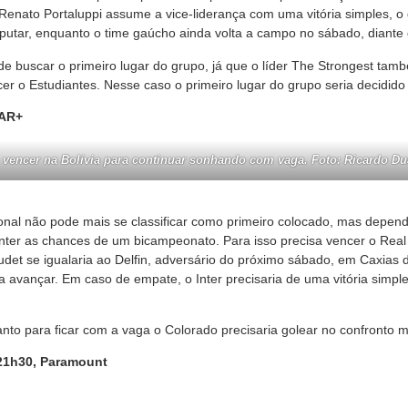
 Renato Portaluppi assume a vice-liderança com uma vitória simples, o
sputar, enquanto o time gaúcho ainda volta a campo no sábado, diante 
 de buscar o primeiro lugar do grupo, já que o líder The Strongest ta
er o Estudiantes. Nesse caso o primeiro lugar do grupo seria decidido
TAR+
 vencer na Bolívia para continuar sonhando com vaga. Foto: Ricardo Dua
ional não pode mais se classificar como primeiro colocado, mas depen
nter as chances de um bicampeonato. Para isso precisa vencer o Rea
det se igualaria ao Delfin, adversário do próximo sábado, em Caxias d
 avançar. Em caso de empate, o Inter precisaria de uma vitória simple
tanto para ficar com a vaga o Colorado precisaria golear no confronto 
1h30, Paramount