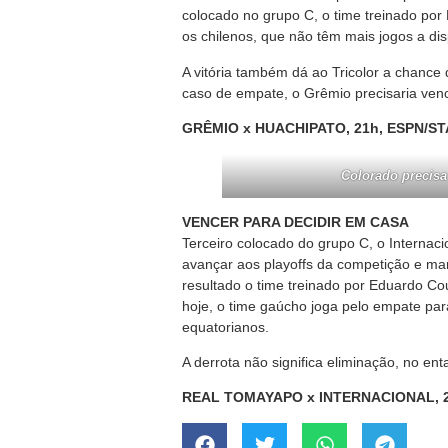
colocado no grupo C, o time treinado por
os chilenos, que não têm mais jogos a di
A vitória também dá ao Tricolor a chance
caso de empate, o Grêmio precisaria venc
GRÊMIO x HUACHIPATO, 21h, ESPN/S
Colorado precisa
VENCER PARA DECIDIR EM CASA
Terceiro colocado do grupo C, o Internac
avançar aos playoffs da competição e ma
resultado o time treinado por Eduardo Cou
hoje, o time gaúcho joga pelo empate para
equatorianos.
A derrota não significa eliminação, no en
REAL TOMAYAPO x INTERNACIONAL, 2