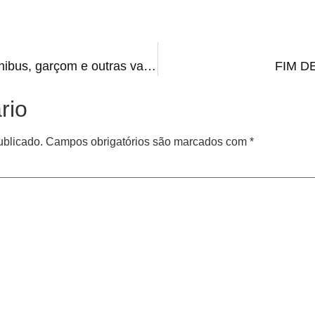
EMPREGOS | Motorista de ônibus, garçom e outras vagas do Sine para terça-feira (4)
FIM D
rio
ublicado.
Campos obrigatórios são marcados com
*