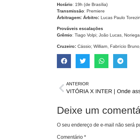
Horário
: 19h (de Brasília)
Transmissão
: Premiere
Árbitragem:
Árbitro:
Lucas Paulo Torezi
Prováveis escalações
Grêmio
: Tiago Volpi; João Lucas, Norieg
Cruzeiro:
Cássio; William, Fabrício Bruno,
ANTERIOR
Deixe um comentá
O seu endereço de e-mail não será p
Comentário
*