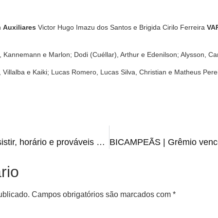
n
Auxiliares
Victor Hugo Imazu dos Santos e Brigida Cirilo Ferreira
VA
a, Kannemann e Marlon; Dodi (Cuéllar), Arthur e Edenilson; Alysson, Ca
 Villalba e Kaiki; Lucas Romero, Lucas Silva, Christian e Matheus Pere
VITÓRIA X INTER | Onde assistir, horário e prováveis escalações
rio
ublicado.
Campos obrigatórios são marcados com
*