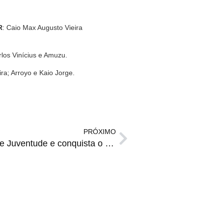
R
: Caio Max Augusto Vieira
rlos Vinícius e Amuzu.
ira; Arroyo e Kaio Jorge.
PRÓXIMO
BICAMPEÃS | Grêmio vence Juventude e conquista o Bicampeonato do Gauchão Feminino