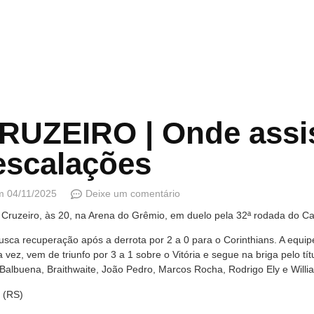
UZEIRO | Onde assist
escalações
m
04/11/2025
Deixe um comentário
o Cruzeiro, às 20, na Arena do Grêmio, em duelo pela 32ª rodada do C
sca recuperação após a derrota por 2 a 0 para o Corinthians. A equi
a vez, vem de triunfo por 3 a 1 sobre o Vitória e segue na briga pelo t
: Balbuena, Braithwaite, João Pedro, Marcos Rocha, Rodrigo Ely e Willia
 (RS)