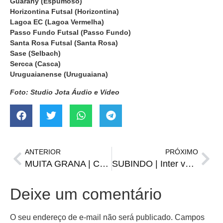
Guarany (Espumoso)
Horizontina Futsal (Horizontina)
Lagoa EC (Lagoa Vermelha)
Passo Fundo Futsal (Passo Fundo)
Santa Rosa Futsal (Santa Rosa)
Sase (Selbach)
Sercca (Casca)
Uruguaianense (Uruguaiana)
Foto: Studio Jota Áudio e Vídeo
ANTERIOR
PRÓXIMO
MUITA GRANA | Copa do Brasil oferece premiação recorde em 2023
SUBINDO | Inter vence o Ypiranga e assume a vice-liderança do Gauchão
Deixe um comentário
O seu endereço de e-mail não será publicado.
Campos