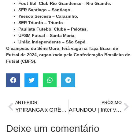
Foot-Ball Club Rio-Grandense – Rio Grande.
SER Santiago – Santiago.
Yeesco Sercesa – Carazinho.
SER Triunfo – Triunfo
.
Paulista Futebol Clube – Pelotas.
UFSM Futsal – Santa Maria.
União Independente – São Sepé.
O campeão da Série Ouro, terá vaga na Taça Brasil de
Futsal de 2024, organizada pela Confederação Brasileira de
Futsal (CBFS).
ANTERIOR
PRÓXIMO
YPIRANGA x GRÊMIO | onde assistir, escalações, horário e arbitragem
AFUNDOU | Inter vence, de virada, e rebaixa o Esportivo
Deixe um comentário