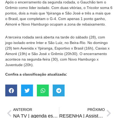
Após o encerramento da segunda rodada, o Gauchão tem o
Grêmio como líder isolado. Com duas vitórias, o Tricolor soma 6
pontos, dois a mais que Ypiranga e São José e três a mais que
o Brasil, que completam o G-4. Com apenas 1 ponto ganho,
Aimoré e Novo Hamburgo ocupam a zona de rebaixamento.
A terceira rodada será aberta na tarde do sábado (28), com
jogo isolado entre Inter e São Luiz, no Beira-Rio. No domingo
(29) tem Avenida x Ypiranga, Esportivo x Brasil (16h), Caxias x
Aimoré (19h) e São José x Grêmio (20h30). O encerramento
acontece na segunda-feira (30), com Novo Hamburgo x
Juventude (20h).
Confira a classificação atualizada:
ANTERIOR
PRÓXIMO
NA TV | agenda esportiva de sexta-feira, 27
RESENHA | Assista a versão “jogo rápido” do Cafezinho de sexta, 27 de janeiro