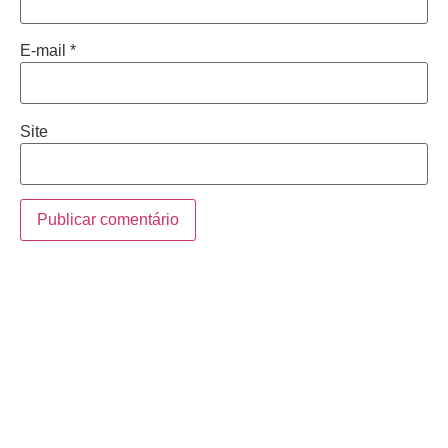
E-mail
*
Site