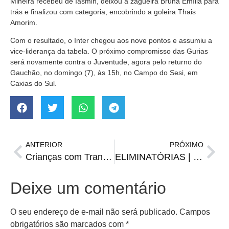
Mineira recebeu de Iasmin, deixou a zagueira Bruna Emília para
trás e finalizou com categoria, encobrindo a goleira Thais
Amorim.
Com o resultado, o Inter chegou aos nove pontos e assumiu a
vice-liderança da tabela. O próximo compromisso das Gurias
será novamente contra o Juventude, agora pelo returno do
Gauchão, no domingo (7), às 15h, no Campo do Sesi, em
Caxias do Sul.
ANTERIOR
PRÓXIMO
Crianças com Transtorno do Espectro Autista (TEA) vivem experiência inesquecível no Beira-Rio
ELIMINATÓRIAS | Confira o calendário da Data Fifa de setembro
Deixe um comentário
O seu endereço de e-mail não será publicado.
Campos
obrigatórios são marcados com
*