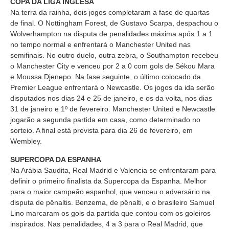
COPA DA LIGA INGLESA
Na terra da rainha, dois jogos completaram a fase de quartas
de final. O Nottingham Forest, de Gustavo Scarpa, despachou o
Wolverhampton na disputa de penalidades máxima após 1 a 1
no tempo normal e enfrentará o Manchester United nas
semifinais. No outro duelo, outra zebra, o Southampton recebeu
o Manchester City e venceu por 2 a 0 com gols de Sékou Mara
e Moussa Djenepo. Na fase seguinte, o último colocado da
Premier League enfrentará o Newcastle. Os jogos da ida serão
disputados nos dias 24 e 25 de janeiro, e os da volta, nos dias
31 de janeiro e 1º de fevereiro. Manchester United e Newcastle
jogarão a segunda partida em casa, como determinado no
sorteio. A final está prevista para dia 26 de fevereiro, em
Wembley.
SUPERCOPA DA ESPANHA
Na Arábia Saudita, Real Madrid e Valencia se enfrentaram para
definir o primeiro finalista da Supercopa da Espanha. Melhor
para o maior campeão espanhol, que venceu o adversário na
disputa de pênaltis. Benzema, de pênalti, e o brasileiro Samuel
Lino marcaram os gols da partida que contou com os goleiros
inspirados. Nas penalidades, 4 a 3 para o Real Madrid, que