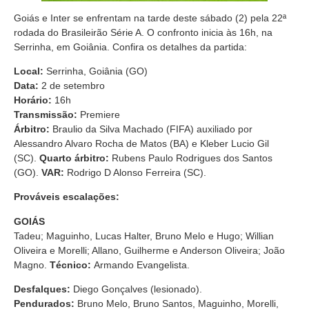
Goiás e Inter se enfrentam na tarde deste sábado (2) pela 22ª
rodada do Brasileirão Série A. O confronto inicia às 16h, na
Serrinha, em Goiânia. Confira os detalhes da partida:
Local:
Serrinha, Goiânia (GO)
Data:
2 de setembro
Horário:
16h
Transmissão:
Premiere
Árbitro:
Braulio da Silva Machado (FIFA) auxiliado por
Alessandro Alvaro Rocha de Matos (BA) e Kleber Lucio Gil
(SC).
Quarto árbitro:
Rubens Paulo Rodrigues dos Santos
(GO).
VAR:
Rodrigo D Alonso Ferreira (SC).
Prováveis escalações:
GOIÁS
Tadeu; Maguinho, Lucas Halter, Bruno Melo e Hugo; Willian
Oliveira e Morelli; Allano, Guilherme e Anderson Oliveira; João
Magno.
Técnico:
Armando Evangelista.
Desfalques:
Diego Gonçalves (lesionado).
Pendurados:
Bruno Melo, Bruno Santos, Maguinho, Morelli,