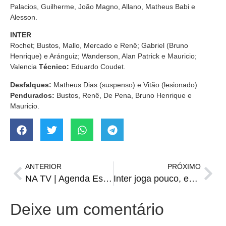
Palacios, Guilherme, João Magno, Allano, Matheus Babi e
Alesson.
INTER
Rochet; Bustos, Mallo, Mercado e Renê; Gabriel (Bruno
Henrique) e Aránguiz; Wanderson, Alan Patrick e Mauricio;
Valencia
Técnico:
Eduardo Coudet.
Desfalques:
Matheus Dias (suspenso) e Vitão (lesionado)
Pendurados:
Bustos, Renê, De Pena, Bruno Henrique e
Mauricio.
ANTERIOR
PRÓXIMO
NA TV | Agenda Esportiva de sábado, 2 de setembro
Inter joga pouco, empata com o Goiás e chega a 10 jogos sem vencer no Brasileiro
Deixe um comentário