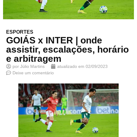
ESPORTES
GOIÁS x INTER | onde
assistir, escalações, horário
e arbitragem
por
Júlio Martins
atualizado em
02/09/2023
Deixe um comentário