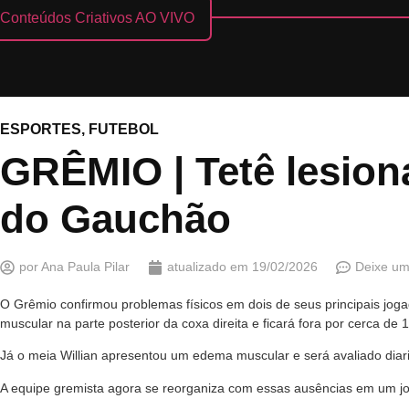
Conteúdos Criativos AO VIVO
ESPORTES
,
FUTEBOL
GRÊMIO | Tetê lesiona
do Gauchão
por
Ana Paula Pilar
atualizado em
19/02/2026
Deixe um
O Grêmio confirmou problemas físicos em dois de seus principais jog
muscular na parte posterior da coxa direita e ficará fora por cerca d
Já o meia Willian apresentou um edema muscular e será avaliado dia
A equipe gremista agora se reorganiza com essas ausências em um jog