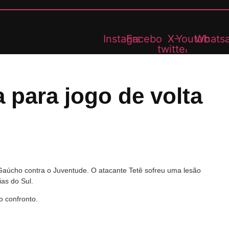
Instagram
Facebook
X-
Youtube
Whats
twitter
a para jogo de volta
 Gaúcho contra o Juventude. O atacante Tetê sofreu uma lesão
ias do Sul.
o confronto.