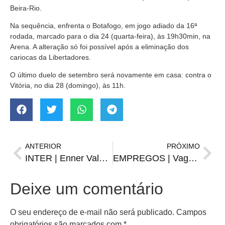
Beira-Rio.
Na sequência, enfrenta o Botafogo, em jogo adiado da 16ª
rodada, marcado para o dia 24 (quarta-feira), às 19h30min, na
Arena. A alteração só foi possível após a eliminação dos
cariocas da Libertadores.
O último duelo de setembro será novamente em casa: contra o
Vitória, no dia 28 (domingo), às 11h.
ANTERIOR
PRÓXIMO
INTER | Enner Valencia deixa o clube e tem México como destino
EMPREGOS | Vagas da FGTAS/Sine para quinta-feira, 101de setembro
Deixe um comentário
O seu endereço de e-mail não será publicado.
Campos
obrigatórios são marcados com
*