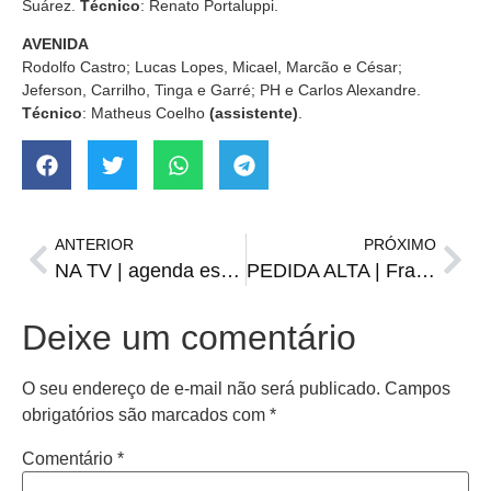
Suárez.
Técnico
: Renato Portaluppi.
AVENIDA
Rodolfo Castro; Lucas Lopes, Micael, Marcão e César;
Jeferson, Carrilho, Tinga e Garré; PH e Carlos Alexandre.
Técnico
: Matheus Coelho
(assistente)
.
ANTERIOR
PRÓXIMO
NA TV | agenda esportiva de domingo, 12 de fevereiro
PEDIDA ALTA | Frankfurt define valor por Borré, alvo do Inter
Deixe um comentário
O seu endereço de e-mail não será publicado.
Campos
obrigatórios são marcados com
*
Comentário
*