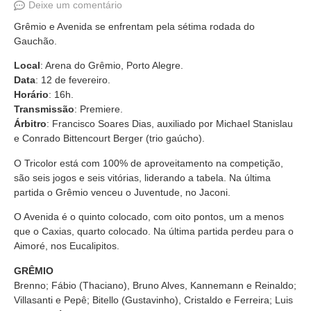
Deixe um comentário
Grêmio e Avenida se enfrentam pela sétima rodada do
Gauchão.
Local
: Arena do Grêmio, Porto Alegre.
Data
: 12 de fevereiro.
Horário
: 16h.
Transmissão
: Premiere.
Árbitro
: Francisco Soares Dias, auxiliado por Michael Stanislau
e Conrado Bittencourt Berger (trio gaúcho).
O Tricolor está com 100% de aproveitamento na competição,
são seis jogos e seis vitórias, liderando a tabela. Na última
partida o Grêmio venceu o Juventude, no Jaconi.
O Avenida é o quinto colocado, com oito pontos, um a menos
que o Caxias, quarto colocado. Na última partida perdeu para o
Aimoré, nos Eucalipitos.
GRÊMIO
Brenno; Fábio (Thaciano), Bruno Alves, Kannemann e Reinaldo;
Villasanti e Pepê; Bitello (Gustavinho), Cristaldo e Ferreira; Luis