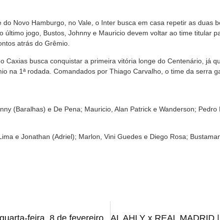
 do Novo Hamburgo, no Vale, o Inter busca em casa repetir as duas 
 último jogo, Bustos, Johnny e Mauricio devem voltar ao time titular 
ntos atrás do Grêmio.
o Caxias busca conquistar a primeira vitória longe do Centenário, já 
êmio na 1ª rodada. Comandados por Thiago Carvalho, o time da serra 
ohnny (Baralhas) e De Pena; Mauricio, Alan Patrick e Wanderson; Pedro
 Lima e Jonathan (Adriel); Marlon, Vini Guedes e Diego Rosa; Bustama
uarta-feira, 8 de fevereiro