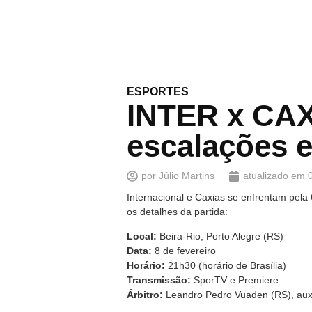
ESPORTES
INTER x CAXI
escalações e
por
Júlio Martins
atualizado em
Internacional e Caxias se enfrentam pela
os detalhes da partida:
Local:
Beira-Rio, Porto Alegre (RS)
Data:
8 de fevereiro
Horário:
21h30 (horário de Brasília)
Transmissão:
SporTV e Premiere
Árbitro:
Leandro Pedro Vuaden (RS), auxi