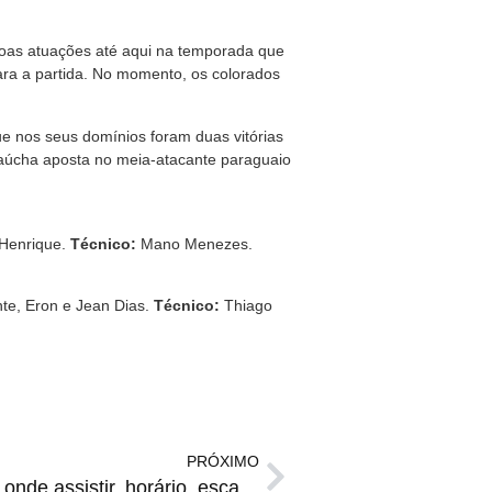
boas atuações até aqui na temporada que
para a partida. No momento, os colorados
que nos seus domínios foram duas vitórias
gaúcha aposta no meia-atacante paraguaio
 Henrique.
Técnico:
Mano Menezes.
nte, Eron e Jean Dias.
Técnico:
Thiago
PRÓXIMO
AL AHLY x REAL MADRID | onde assistir, horário, escalações e arbitragem