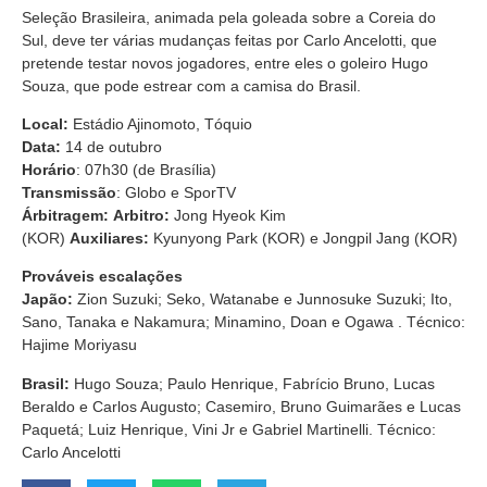
Seleção Brasileira, animada pela goleada sobre a Coreia do
Sul, deve ter várias mudanças feitas por Carlo Ancelotti, que
pretende testar novos jogadores, entre eles o goleiro Hugo
Souza, que pode estrear com a camisa do Brasil.
Local:
Estádio Ajinomoto, Tóquio
Data:
14 de outubro
Horário
: 07h30 (de Brasília)
Transmissão
: Globo e SporTV
Árbitragem: Arbitro:
Jong Hyeok Kim
(KOR)
Auxiliares:
Kyunyong Park (KOR) e Jongpil Jang (KOR)
Prováveis escalações
Japão:
Zion Suzuki; Seko, Watanabe e Junnosuke Suzuki; Ito,
Sano, Tanaka e Nakamura; Minamino, Doan e Ogawa . Técnico:
Hajime Moriyasu
Brasil:
Hugo Souza; Paulo Henrique, Fabrício Bruno, Lucas
Beraldo e Carlos Augusto; Casemiro, Bruno Guimarães e Lucas
Paquetá; Luiz Henrique, Vini Jr e Gabriel Martinelli. Técnico:
Carlo Ancelotti