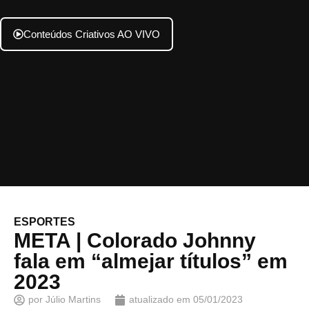
Conteúdos Criativos AO VIVO
ESPORTES
META | Colorado Johnny
fala em “almejar títulos” em
2023
por
Júlio Martins
atualizado em
05/01/2023