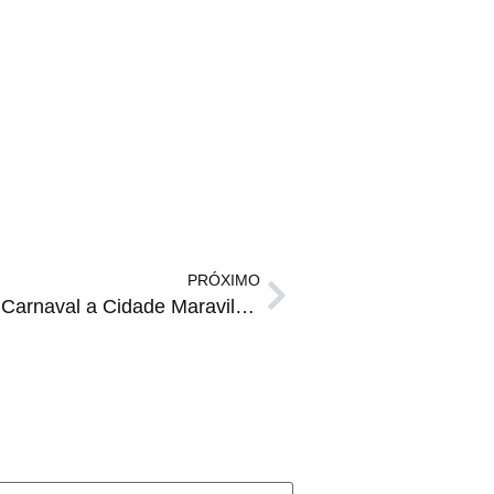
PRÓXIMO
OPEN DE TÊNIS | Além do Carnaval a Cidade Maravilhosa sedia o único torneio ATP do Brasil