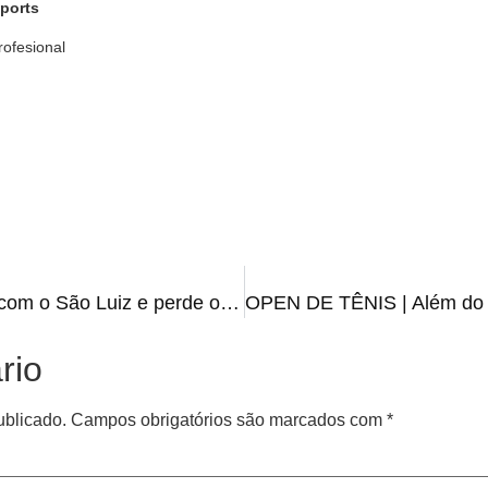
ports
rofesional
TROPEÇO | Grêmio empata com o São Luiz e perde os 100% no Gauchão
rio
ublicado.
Campos obrigatórios são marcados com
*