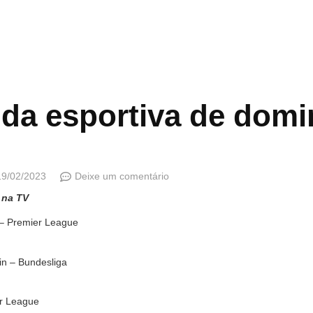
da esportiva de domi
19/02/2023
Deixe um comentário
 na TV
 – Premier League
in – Bundesliga
r League