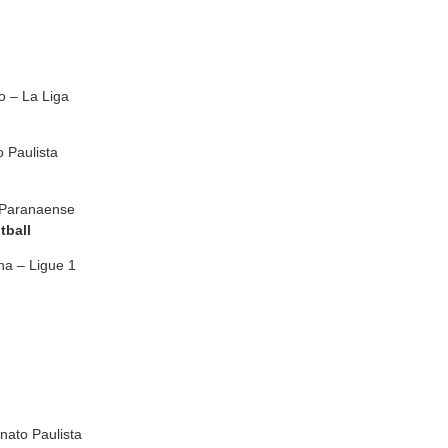
ao – La Liga
 Paulista
 Paranaense
tball
ha – Ligue 1
nato Paulista