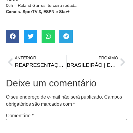
06h – Roland Garros: terceira rodada
Canais: SporTV 3, ESPN e Star+
ANTERIOR
PRÓXIMO
REAPRESENTAÇÃO | Assista o Cafezinho, Esporte e Notícias de sexta, 2 de junho
BRASILEIRÃO | Escalações, informações e onde assistir Santos x Inter
Deixe um comentário
O seu endereço de e-mail não será publicado.
Campos
obrigatórios são marcados com
*
Comentário
*