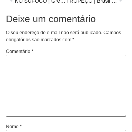
NO SUFOCO | Grêmio abre 3 a 0 e quase cede o empate com o Juventude
TROPEÇO | Brasil empata com a Colômbia e perde a liderança do Sul-Americano Sub-20
Deixe um comentário
O seu endereço de e-mail não será publicado.
Campos
obrigatórios são marcados com
*
Comentário
*
Nome
*