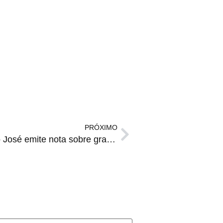
PRÓXIMO
RESPOSTA | Criticado, São José emite nota sobre gramado do Passo D’Areia