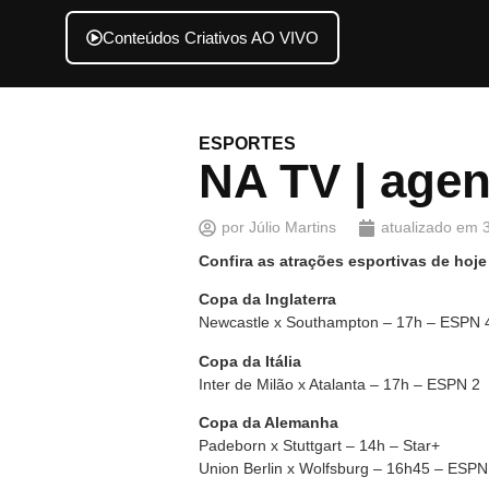
Conteúdos Criativos AO VIVO
ESPORTES
NA TV | agen
por
Júlio Martins
atualizado em
Confira as atrações esportivas de hoje
Copa da Inglaterra
Newcastle x Southampton – 17h – ESPN 
Copa da Itália
Inter de Milão x Atalanta – 17h – ESPN 2
Copa da Alemanha
Padeborn x Stuttgart – 14h – Star+
Union Berlin x Wolfsburg – 16h45 – ESPN