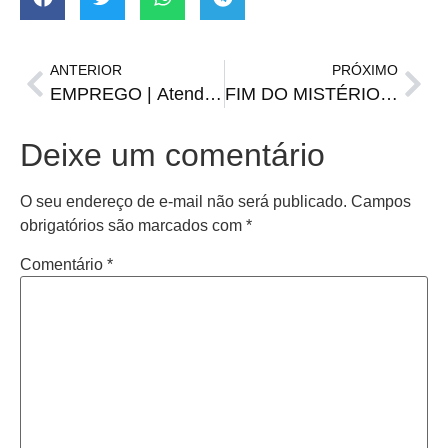
ANTERIOR
PRÓXIMO
EMPREGO | Atendente de padaria, promotor de vendas garçom e outras vagas do Sine/FGTAS
FIM DO MISTÉRIO | Arena Fonte Nova deve ser o palco da Supercopa 2023
Deixe um comentário
O seu endereço de e-mail não será publicado.
Campos
obrigatórios são marcados com
*
Comentário
*