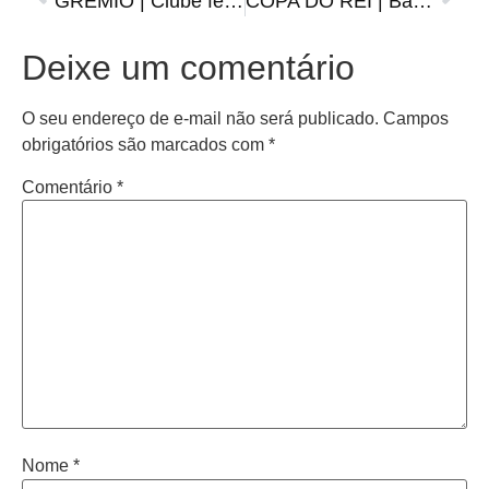
GRÊMIO | Clube fez contato com Andreas Pereira, ex-Flamengo
COPA DO REI | Barcelona enfrentará o modesto AD Ceuta e Real Madrid terá confronto difícil
Deixe um comentário
O seu endereço de e-mail não será publicado.
Campos
obrigatórios são marcados com
*
Comentário
*
Nome
*