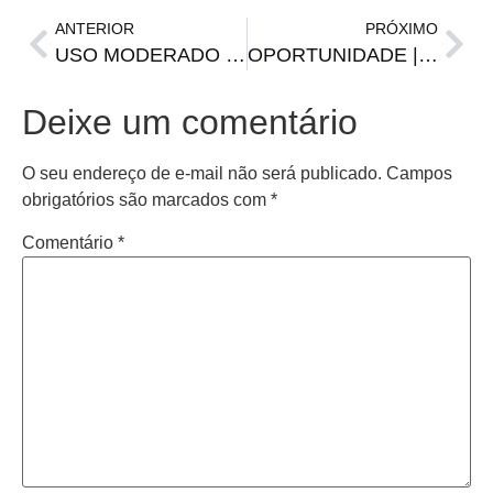
ANTERIOR
PRÓXIMO
USO MODERADO | Corsan pede que consumidor evite desperdício de água
OPORTUNIDADE | FGTAS/Sine disponibiliza quase 30 vagas de emprego
Deixe um comentário
O seu endereço de e-mail não será publicado.
Campos
obrigatórios são marcados com
*
Comentário
*