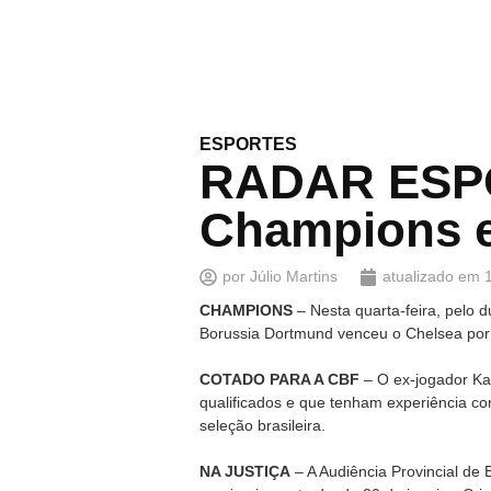
ESPORTES
RADAR ESPOR
Champions e
por
Júlio Martins
atualizado em
CHAMPIONS
– Nesta quarta-feira, pelo d
Borussia Dortmund venceu o Chelsea por 
COTADO PARA A CBF
– O ex-jogador Ka
qualificados e que tenham experiência co
seleção brasileira.
NA JUSTIÇA
– A Audiência Provincial de 