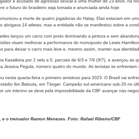
jogador é acusado de agressão sexual a uma mulher de 23 anos, na no
e o futuro do brasileiro seja tomada e anunciada ainda hoje.
municou a morte de quatro jogadoras do Hatay. Elas estavam em uma 
io abrigava 14 atletas, mas a entidade não se manifestou sobre a condi
cedes lançou um carro com preto dominando a pintura e sem abandonar
sões visam melhorar a performance do monoposto de Lewis Hamilton 
ono para deixar o carro mais leve e, mesmo assim, manter sua identidad
 Kasatkina por 2 sets a 0, parciais de 6/3 e 7/6 (9/7), e avançou às 
na Jessica Pegula, número quatro do mundo. As tenistas se enfrentam n
 nesta quarta-feira o primeiro amistoso para 2023. O Brasil vai enfre
 estádio Ibn Batouta, em Tânger. Campeão sul-americano sub-20 no ú
or um interino se deve pela impossibilidade da CBF avançar nas negoci
 e o treinador Ramon Menezes. Foto: Rafael Ribeiro/CBF