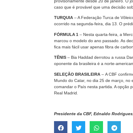
provisoriamente desde 20 de janeiro. O 
caso que é provável que uma decisão sobr
TURQUIA
– A Federação Turca de Vôleico
ocorrido na segunda-feira, dia 13. O préd
FÓRMULA 1
– Nesta quarta-feira, a Mer
marcou o modelo do ano passado. As deci
fica mais fácil usar apenas fibra de carb
TÊNIS
– Bia Haddad derrotou a russa Daria
oponente da brasileira é a norte-america
SELEÇÃO BRASILEIRA
– A CBF confirmou
Mundo do Catar, no dia 25 de março, no
comandar o País nesta partida. A opção p
Real Madrid.
Presidente da CBF, Ednaldo Rodrigues,