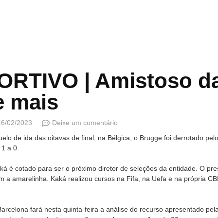
TIVO | Amistoso da
 mais
16/02/2023
Deixe um comentário
uelo de ida das oitavas de final, na Bélgica, o Brugge foi derrotado pel
1 a 0.
ká é cotado para ser o próximo diretor de seleções da entidade. O p
m a amarelinha. Kaká realizou cursos na Fifa, na Uefa e na própria CB
Barcelona fará nesta quinta-feira a análise do recurso apresentado pel