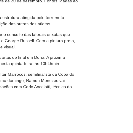
ite de 30 de dezembro. Fontes ligadas ao
estrutura atingida pelo terremoto
ção das outras dez atletas.
 o conceito das laterais enxutas que
e George Russell. Com a pintura preta,
e visual.
quartas de final em Doha. A próxima
esta quinta-feira, às 10h45min.
ntar Marrocos, semifinalista da Copa do
ltimo domingo, Ramon Menezes vai
ações com Carlo Ancelotti, técnico do