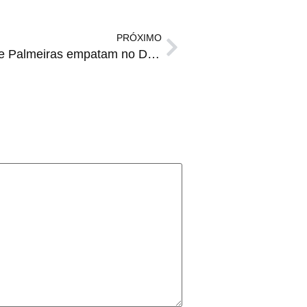
PRÓXIMO
TUDO IGUAL | Corinthians e Palmeiras empatam no Dérbi Paulista