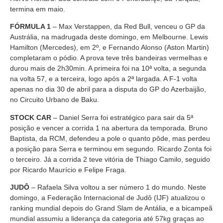
termina em maio.
FÓRMULA 1
– Max Verstappen, da Red Bull, venceu o GP da
Austrália, na madrugada deste domingo, em Melbourne. Lewis
Hamilton (Mercedes), em 2º, e Fernando Alonso (Aston Martin)
completaram o pódio. A prova teve três bandeiras vermelhas e
durou mais de 2h30min. A primeira foi na 10ª volta, a segunda
na volta 57, e a terceira, logo após a 2ª largada. A F-1 volta
apenas no dia 30 de abril para a disputa do GP do Azerbaijão,
no Circuito Urbano de Baku.
STOCK CAR
– Daniel Serra foi estratégico para sair da 5ª
posição e vencer a corrida 1 na abertura da temporada. Bruno
Baptista, da RCM, defendeu a pole o quanto pôde, mas perdeu
a posição para Serra e terminou em segundo. Ricardo Zonta foi
o terceiro. Já a corrida 2 teve vitória de Thiago Camilo, seguido
por Ricardo Maurício e Felipe Fraga.
JUDÔ
– Rafaela Silva voltou a ser número 1 do mundo. Neste
domingo, a Federação Internacional de Judô (IJF) atualizou o
ranking mundial depois do Grand Slam de Antália, e a bicampeã
mundial assumiu a liderança da categoria até 57kg graças ao