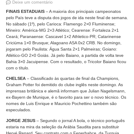
Deixe um comentário
FINAIS ESTADUAIS
– A maioria dos principais campeonatos
pelo País teve a disputa dos jogos de ida neste final de semana.
No sábado (1º), pelo Carioca: Flamengo 2×0 Fluminense;
Mineiro: América-MG 2×3 Atlético; Cearense: Fortaleza 2×1
Ceará; Paranaense: Cascavel 1×2 Athletico-PR; Catarinense
Criciúma 1×0 Brusque; Alagoano ASA 0x2 CRB. No domingo,
jogaram pelo Paulista: Água Santa 2×1 Palmeiras; Goiano:
Atlético-GO 2×0 Goiás. Já pelo Baiano, a partida de volta teve
Bahia 3×0 Jacuipense. Com o resultado, o Tricolor Baiano ficou
com o título.
CHELSEA
– Classificado às quartas de final da Champions,
Graham Potter foi demitido do clube inglês neste domingo. As
imprensas britânica e alemã informam que Julian Nagelsmann,
ex-Bayern de Munique, é o favorito para ser o novo técnico. Os
nomes de Luis Enrique e Mauricio Pochettino também são
especulados.
JORGE JESUS
– Segundo o jornal A bola, o técnico português
estaria na mira da seleção da Arábia Saudita para substituir
Hervé Renard. Seu contrato com o Fenerbahçe, da Turquia,