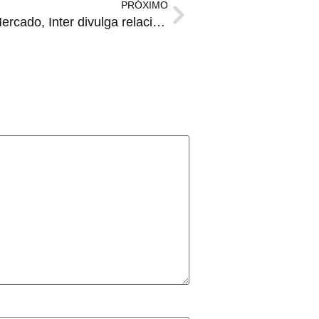
PRÓXIMO
RETORNO | Com Gabriel Mercado, Inter divulga relacionados para enfrentar o Brasil