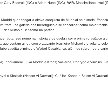
 por Gary Beswick (ING) e Adam Nunn (ING).
VAR:
Massimiliano Irrati (I
l Madrid quer chegar a oitava conquista de Mundial na história. Especul
s um troféu na galeria dos merengues e se consolidar como maior técni
 Éder Militão e Benzema na partida.
quer botar seu nome na história e de quebra ser o primeiro asiático à
 que contam ainda com o atacante brasileiro Michael e o volante col
lube saudita eliminou o Wydad Casablanca, além do rubro-negro cario
a; Tchouaméni, Luka Modric e Kroos; Valverde, Rodrygo e Vinicius Jún
yhi e Khalifah (Nasser Al Dawsari); Cuéllar, Kanno e Salem Al Dawsari