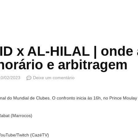
 x AL-HILAL | onde a
horário e arbitragem
10/02/2023
Deixe um comentário
final do Mundial de Clubes. O confronto inicia às 16h, no Prince Moula
Rabat (Marrocos)
YouTube/Twitch (CazéTV)