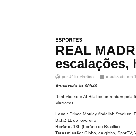
ESPORTES
REAL MADRID
escalações, 
por
Júlio Martins
atualizado em
Atualizado às 08h40
Real Madrid e Al-Hilal se enfrentam pela 
Marrocos.
Local:
Prince Moulay Abdellah Stadium, 
Data:
11 de fevereiro
Horário:
16h (horário de Brasília)
Transmissão:
Globo, ge.globo, SporTV, 