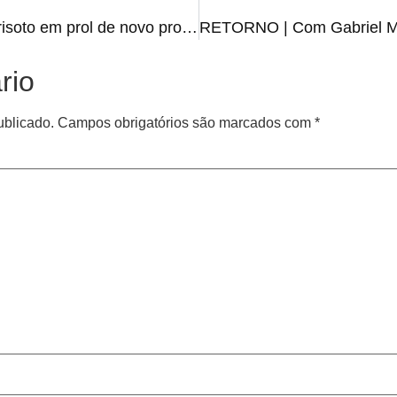
APOIO | Riachuelo promove risoto em prol de novo projeto
rio
ublicado.
Campos obrigatórios são marcados com
*